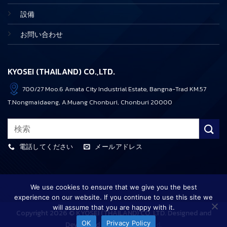
設備
お問い合わせ
KYOSEI (THAILAND) CO.,LTD.
700/27 Moo.6 Amata City Industrial Estate, Bangna-Trad KM.57
T.Nongmaidaeng, A.Muang Chonburi, Chonburi 20000
電話してください
メールアドレス
We use cookies to ensure that we give you the best
experience on our website. If you continue to use this site we
will assume that you are happy with it.
Copyright 2026 © KYOSEI (THAILAND) CO.,LTD. Designed and
OK
Privacy Policy
Developed by
CJ Soft Co., Ltd.